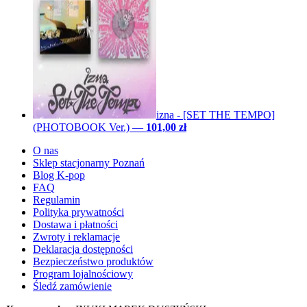
izna - [SET THE TEMPO]
(PHOTOBOOK Ver.)
—
101,00 zł
O nas
Sklep stacjonarny Poznań
Blog K-pop
FAQ
Regulamin
Polityka prywatności
Dostawa i płatności
Zwroty i reklamacje
Deklaracja dostępności
Bezpieczeństwo produktów
Program lojalnościowy
Śledź zamówienie