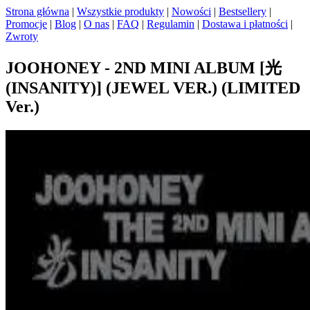
Strona główna
|
Wszystkie produkty
|
Nowości
|
Bestsellery
|
Promocje
|
Blog
|
O nas
|
FAQ
|
Regulamin
|
Dostawa i płatności
|
Zwroty
JOOHONEY - 2ND MINI ALBUM [光
(INSANITY)] (JEWEL VER.) (LIMITED
Ver.)