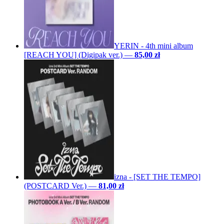
YERIN - 4th mini album
[REACH YOU] (Digipak ver.)
—
85,00 zł
izna - [SET THE TEMPO]
(POSTCARD Ver.)
—
81,00 zł