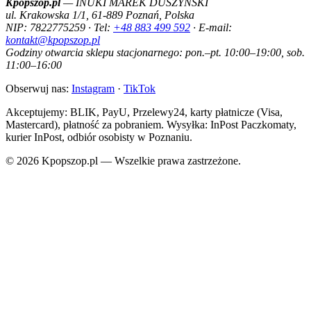
Kpopszop.pl
— INUKI MAREK DUSZYŃSKI
ul. Krakowska 1/1, 61-889 Poznań, Polska
NIP: 7822775259 · Tel:
+48 883 499 592
· E-mail:
kontakt@kpopszop.pl
Godziny otwarcia sklepu stacjonarnego: pon.–pt. 10:00–19:00, sob.
11:00–16:00
Obserwuj nas:
Instagram
·
TikTok
Akceptujemy: BLIK, PayU, Przelewy24, karty płatnicze (Visa,
Mastercard), płatność za pobraniem. Wysyłka: InPost Paczkomaty,
kurier InPost, odbiór osobisty w Poznaniu.
© 2026 Kpopszop.pl — Wszelkie prawa zastrzeżone.