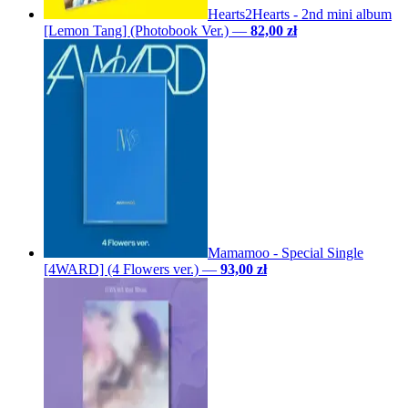
Hearts2Hearts - 2nd mini album
[Lemon Tang] (Photobook Ver.)
—
82,00 zł
Mamamoo - Special Single
[4WARD] (4 Flowers ver.)
—
93,00 zł