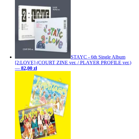
STAYC - 6th Single Album
[2:LOVE] (COURT ZINE ver. / PLAYER PROFILE ver.)
—
82,00 zł