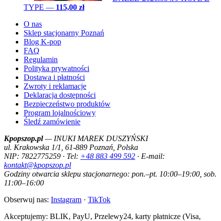
TYPE
—
115,00 zł
O nas
Sklep stacjonarny Poznań
Blog K-pop
FAQ
Regulamin
Polityka prywatności
Dostawa i płatności
Zwroty i reklamacje
Deklaracja dostępności
Bezpieczeństwo produktów
Program lojalnościowy
Śledź zamówienie
Kpopszop.pl
— INUKI MAREK DUSZYŃSKI
ul. Krakowska 1/1, 61-889 Poznań, Polska
NIP: 7822775259 · Tel:
+48 883 499 592
· E-mail:
kontakt@kpopszop.pl
Godziny otwarcia sklepu stacjonarnego: pon.–pt. 10:00–19:00, sob.
11:00–16:00
Obserwuj nas:
Instagram
·
TikTok
Akceptujemy: BLIK, PayU, Przelewy24, karty płatnicze (Visa,