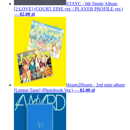
STAYC - 6th Single Album
[2:LOVE] (COURT ZINE ver. / PLAYER PROFILE ver.)
—
82,00 zł
Hearts2Hearts - 2nd mini album
[Lemon Tang] (Photobook Ver.)
—
82,00 zł