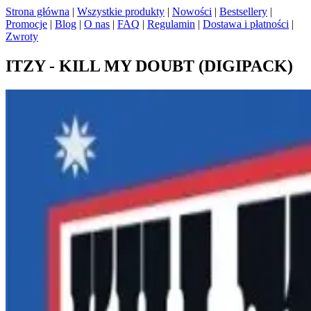
Strona główna
|
Wszystkie produkty
|
Nowości
|
Bestsellery
|
Promocje
|
Blog
|
O nas
|
FAQ
|
Regulamin
|
Dostawa i płatności
|
Zwroty
ITZY - KILL MY DOUBT (DIGIPACK)