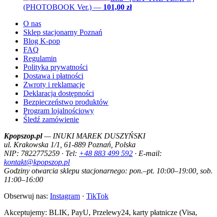
(PHOTOBOOK Ver.)
—
101,00 zł
O nas
Sklep stacjonarny Poznań
Blog K-pop
FAQ
Regulamin
Polityka prywatności
Dostawa i płatności
Zwroty i reklamacje
Deklaracja dostępności
Bezpieczeństwo produktów
Program lojalnościowy
Śledź zamówienie
Kpopszop.pl
— INUKI MAREK DUSZYŃSKI
ul. Krakowska 1/1, 61-889 Poznań, Polska
NIP: 7822775259 · Tel:
+48 883 499 592
· E-mail:
kontakt@kpopszop.pl
Godziny otwarcia sklepu stacjonarnego: pon.–pt. 10:00–19:00, sob.
11:00–16:00
Obserwuj nas:
Instagram
·
TikTok
Akceptujemy: BLIK, PayU, Przelewy24, karty płatnicze (Visa,