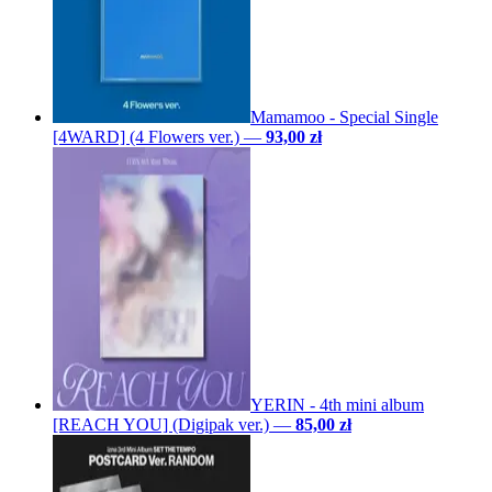
Mamamoo - Special Single
[4WARD] (4 Flowers ver.)
—
93,00 zł
YERIN - 4th mini album
[REACH YOU] (Digipak ver.)
—
85,00 zł