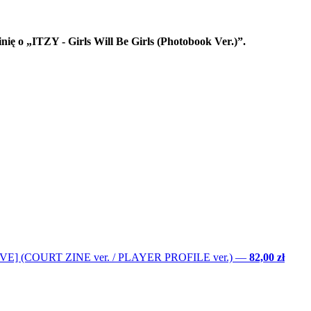
nię o „ITZY - Girls Will Be Girls (Photobook Ver.)”.
LOVE] (COURT ZINE ver. / PLAYER PROFILE ver.)
—
82,00 zł