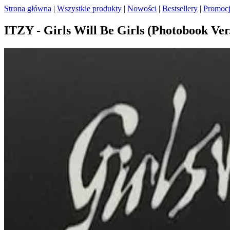
Strona główna
|
Wszystkie produkty
|
Nowości
|
Bestsellery
|
Promoc
ITZY - Girls Will Be Girls (Photobook Ver