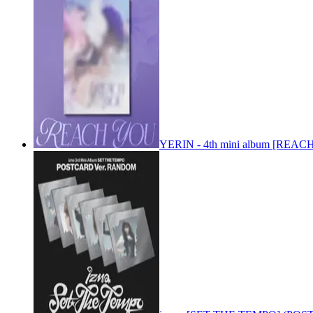
YERIN - 4th mini album [REACH 