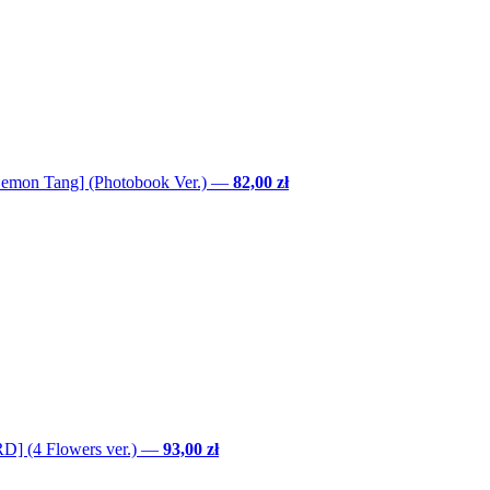
Lemon Tang] (Photobook Ver.)
—
82,00 zł
] (4 Flowers ver.)
—
93,00 zł