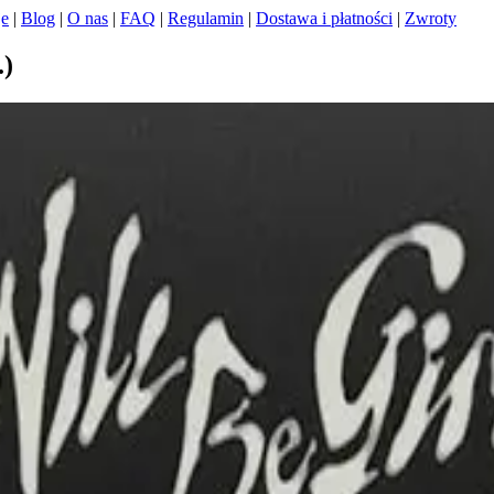
je
|
Blog
|
O nas
|
FAQ
|
Regulamin
|
Dostawa i płatności
|
Zwroty
.)