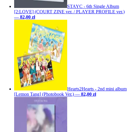
STAYC - 6th Single Album
[2:LOVE] (COURT ZINE ver. / PLAYER PROFILE ver.)
—
82,00 zł
Hearts2Hearts - 2nd mini album
[Lemon Tang] (Photobook Ver.)
—
82,00 zł