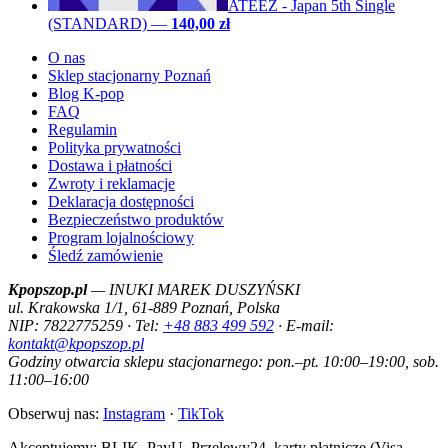
ATEEZ - Japan 5th Single
(STANDARD)
—
140,00 zł
O nas
Sklep stacjonarny Poznań
Blog K-pop
FAQ
Regulamin
Polityka prywatności
Dostawa i płatności
Zwroty i reklamacje
Deklaracja dostępności
Bezpieczeństwo produktów
Program lojalnościowy
Śledź zamówienie
Kpopszop.pl
— INUKI MAREK DUSZYŃSKI
ul. Krakowska 1/1, 61-889 Poznań, Polska
NIP: 7822775259 · Tel:
+48 883 499 592
· E-mail:
kontakt@kpopszop.pl
Godziny otwarcia sklepu stacjonarnego: pon.–pt. 10:00–19:00, sob.
11:00–16:00
Obserwuj nas:
Instagram
·
TikTok
Akceptujemy: BLIK, PayU, Przelewy24, karty płatnicze (Visa,