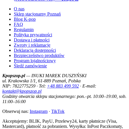
O nas
Sklep stacjonarny Poznań
Blog K-pop
FAQ
Regulamin
Polityka prywatności
Dostawa i płatności
Zwroty i reklamacje
Deklaracja dostępności
Bezpieczeństwo produktów
Program lojalnościowy
Śledź zamówienie
Kpopszop.pl
— INUKI MAREK DUSZYŃSKI
ul. Krakowska 1/1, 61-889 Poznań, Polska
NIP: 7822775259 · Tel:
+48 883 499 592
· E-mail:
kontakt@kpopszop.pl
Godziny otwarcia sklepu stacjonarnego: pon.–pt. 10:00–19:00, sob.
11:00–16:00
Obserwuj nas:
Instagram
·
TikTok
Akceptujemy: BLIK, PayU, Przelewy24, karty płatnicze (Visa,
Mastercard), płatność za pobraniem. Wysyłka: InPost Paczkomaty,