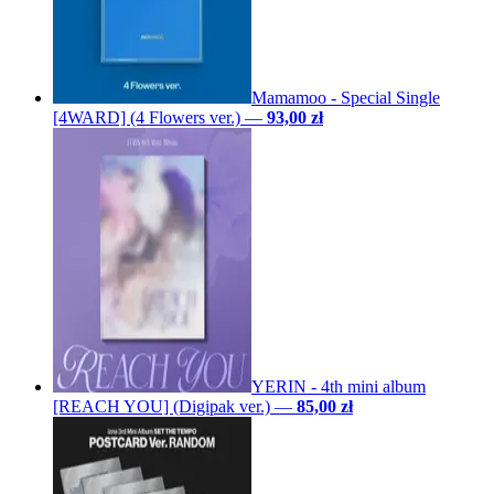
Mamamoo - Special Single
[4WARD] (4 Flowers ver.)
—
93,00 zł
YERIN - 4th mini album
[REACH YOU] (Digipak ver.)
—
85,00 zł