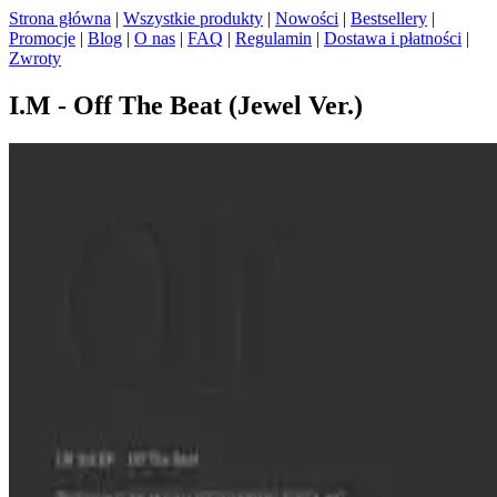
Strona główna
|
Wszystkie produkty
|
Nowości
|
Bestsellery
|
Promocje
|
Blog
|
O nas
|
FAQ
|
Regulamin
|
Dostawa i płatności
|
Zwroty
I.M - Off The Beat (Jewel Ver.)