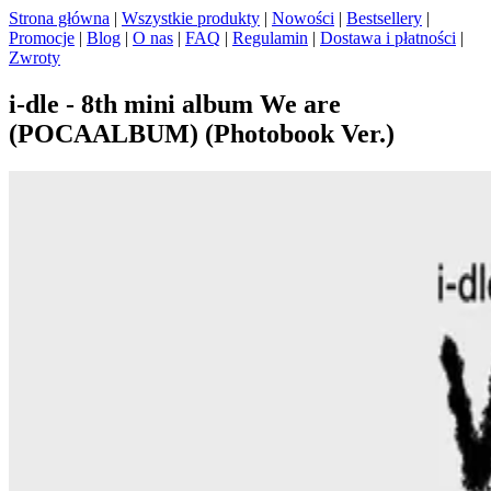
Strona główna
|
Wszystkie produkty
|
Nowości
|
Bestsellery
|
Promocje
|
Blog
|
O nas
|
FAQ
|
Regulamin
|
Dostawa i płatności
|
Zwroty
i-dle - 8th mini album We are
(POCAALBUM) (Photobook Ver.)