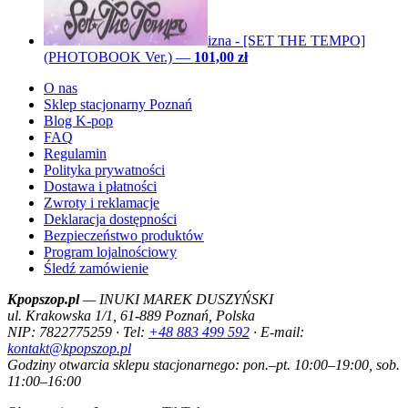
izna - [SET THE TEMPO]
(PHOTOBOOK Ver.)
—
101,00 zł
O nas
Sklep stacjonarny Poznań
Blog K-pop
FAQ
Regulamin
Polityka prywatności
Dostawa i płatności
Zwroty i reklamacje
Deklaracja dostępności
Bezpieczeństwo produktów
Program lojalnościowy
Śledź zamówienie
Kpopszop.pl
— INUKI MAREK DUSZYŃSKI
ul. Krakowska 1/1, 61-889 Poznań, Polska
NIP: 7822775259 · Tel:
+48 883 499 592
· E-mail:
kontakt@kpopszop.pl
Godziny otwarcia sklepu stacjonarnego: pon.–pt. 10:00–19:00, sob.
11:00–16:00