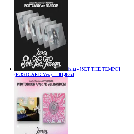
izna - [SET THE TEMPO]
(POSTCARD Ver.)
—
81,00 zł