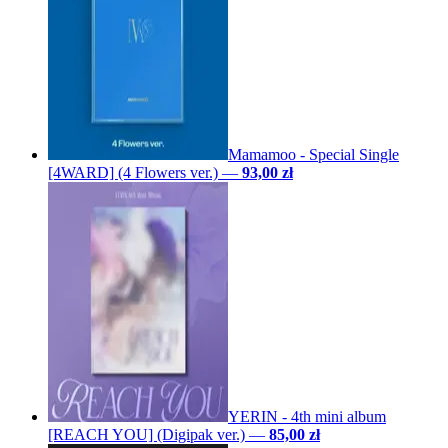
Mamamoo - Special Single
[4WARD] (4 Flowers ver.)
—
93,00 zł
YERIN - 4th mini album
[REACH YOU] (Digipak ver.)
—
85,00 zł