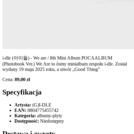
i-dle (아이들) - We are / 8th Mini Album POCAALBUM
(Photobook Ver.) We Are to ósmy minialbum zespołu i-dle. Został
wydany 19 maja 2025 roku, a utwór „Good Thing”
Cena:
89,00 zł
Specyfikacja
Artysta:
(G)I-DLE
EAN:
8804775455742
Kategoria:
albumy-plyty
Dostępność:
Niedostępny
Dostawa i zwroty