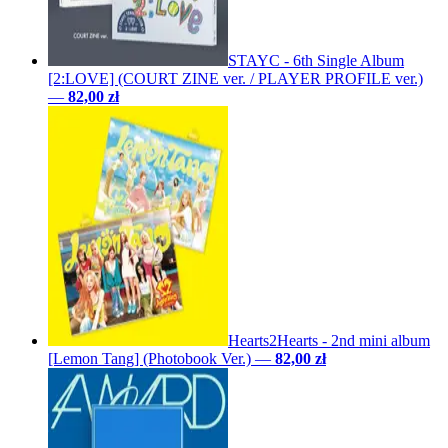
STAYC - 6th Single Album
[2:LOVE] (COURT ZINE ver. / PLAYER PROFILE ver.)
—
82,00 zł
Hearts2Hearts - 2nd mini album
[Lemon Tang] (Photobook Ver.)
—
82,00 zł