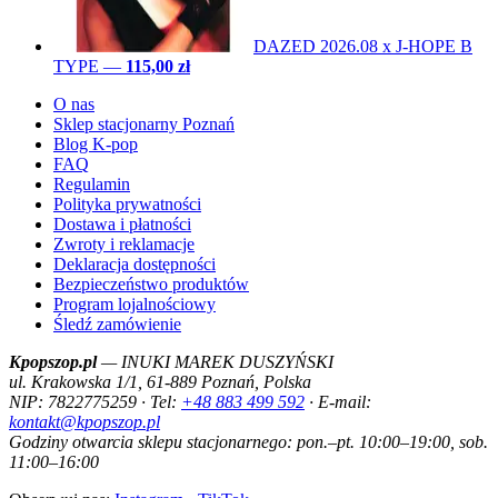
DAZED 2026.08 x J-HOPE B
TYPE
—
115,00 zł
O nas
Sklep stacjonarny Poznań
Blog K-pop
FAQ
Regulamin
Polityka prywatności
Dostawa i płatności
Zwroty i reklamacje
Deklaracja dostępności
Bezpieczeństwo produktów
Program lojalnościowy
Śledź zamówienie
Kpopszop.pl
— INUKI MAREK DUSZYŃSKI
ul. Krakowska 1/1, 61-889 Poznań, Polska
NIP: 7822775259 · Tel:
+48 883 499 592
· E-mail:
kontakt@kpopszop.pl
Godziny otwarcia sklepu stacjonarnego: pon.–pt. 10:00–19:00, sob.
11:00–16:00