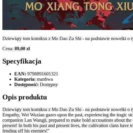
Dziewiąty tom komiksu z Mo Dao Zu Shi - na podstawie nowelki o tym
Cena:
89,00 zł
Specyfikacja
EAN:
9798891601321
Kategoria:
manhwa
Dostępność:
Dostępny
Opis produktu
Dziewiąty tom komiksu z Mo Dao Zu Shi - na podstawie nowelki o tym
Empathy, Wei Wuxian gazes upon the past, experiencing the tragic stor
companion Lan Wangji, prepared to make bold accusations about the dea
present! In both his past and present lives, the cultivation clans have
fending off his enemies!"