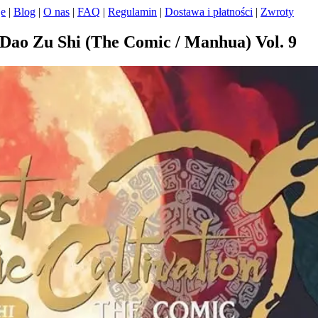
je
|
Blog
|
O nas
|
FAQ
|
Regulamin
|
Dostawa i płatności
|
Zwroty
Dao Zu Shi (The Comic / Manhua) Vol. 9