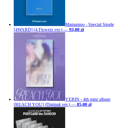
Mamamoo - Special Single
[4WARD] (4 Flowers ver.)
—
93,00 zł
YERIN - 4th mini album
[REACH YOU] (Digipak ver.)
—
85,00 zł