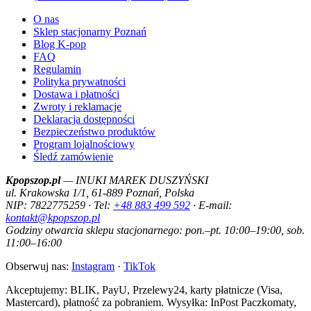
O nas
Sklep stacjonarny Poznań
Blog K-pop
FAQ
Regulamin
Polityka prywatności
Dostawa i płatności
Zwroty i reklamacje
Deklaracja dostępności
Bezpieczeństwo produktów
Program lojalnościowy
Śledź zamówienie
Kpopszop.pl
— INUKI MAREK DUSZYŃSKI
ul. Krakowska 1/1, 61-889 Poznań, Polska
NIP: 7822775259 · Tel:
+48 883 499 592
· E-mail:
kontakt@kpopszop.pl
Godziny otwarcia sklepu stacjonarnego: pon.–pt. 10:00–19:00, sob.
11:00–16:00
Obserwuj nas:
Instagram
·
TikTok
Akceptujemy: BLIK, PayU, Przelewy24, karty płatnicze (Visa,
Mastercard), płatność za pobraniem. Wysyłka: InPost Paczkomaty,