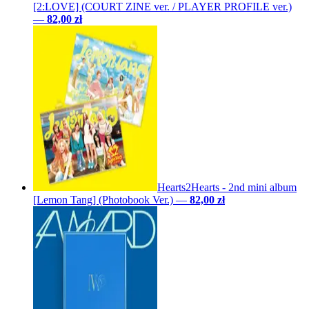
[2:LOVE] (COURT ZINE ver. / PLAYER PROFILE ver.)
—
82,00 zł
Hearts2Hearts - 2nd mini album
[Lemon Tang] (Photobook Ver.)
—
82,00 zł