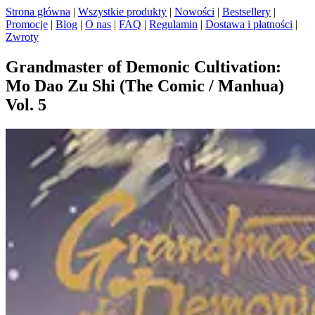
Strona główna
|
Wszystkie produkty
|
Nowości
|
Bestsellery
|
Promocje
|
Blog
|
O nas
|
FAQ
|
Regulamin
|
Dostawa i płatności
|
Zwroty
Grandmaster of Demonic Cultivation:
Mo Dao Zu Shi (The Comic / Manhua)
Vol. 5