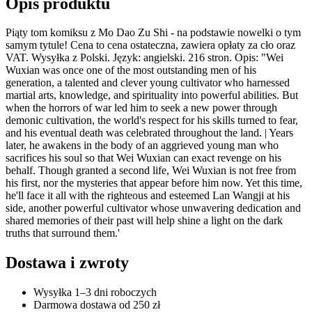
Opis produktu
Piąty tom komiksu z Mo Dao Zu Shi - na podstawie nowelki o tym
samym tytule! Cena to cena ostateczna, zawiera opłaty za cło oraz
VAT. Wysyłka z Polski. Język: angielski. 216 stron. Opis: "Wei
Wuxian was once one of the most outstanding men of his
generation, a talented and clever young cultivator who harnessed
martial arts, knowledge, and spirituality into powerful abilities. But
when the horrors of war led him to seek a new power through
demonic cultivation, the world's respect for his skills turned to fear,
and his eventual death was celebrated throughout the land. | Years
later, he awakens in the body of an aggrieved young man who
sacrifices his soul so that Wei Wuxian can exact revenge on his
behalf. Though granted a second life, Wei Wuxian is not free from
his first, nor the mysteries that appear before him now. Yet this time,
he'll face it all with the righteous and esteemed Lan Wangji at his
side, another powerful cultivator whose unwavering dedication and
shared memories of their past will help shine a light on the dark
truths that surround them.'
Dostawa i zwroty
Wysyłka 1–3 dni roboczych
Darmowa dostawa od 250 zł