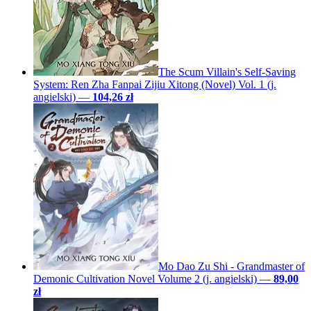
The Scum Villain's Self-Saving
System: Ren Zha Fanpai Zijiu Xitong (Novel) Vol. 1 (j.
angielski)
—
104,26 zł
Mo Dao Zu Shi - Grandmaster of
Demonic Cultivation Novel Volume 2 (j. angielski)
—
89,00
zł