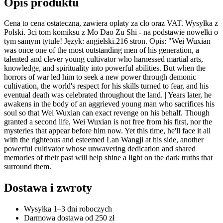
Opis produktu
Cena to cena ostateczna, zawiera opłaty za cło oraz VAT. Wysyłka z
Polski. 3ci tom komiksu z Mo Dao Zu Shi - na podstawie nowelki o
tym samym tytule! Język: angielski.216 stron. Opis: "Wei Wuxian
was once one of the most outstanding men of his generation, a
talented and clever young cultivator who harnessed martial arts,
knowledge, and spirituality into powerful abilities. But when the
horrors of war led him to seek a new power through demonic
cultivation, the world's respect for his skills turned to fear, and his
eventual death was celebrated throughout the land. | Years later, he
awakens in the body of an aggrieved young man who sacrifices his
soul so that Wei Wuxian can exact revenge on his behalf. Though
granted a second life, Wei Wuxian is not free from his first, nor the
mysteries that appear before him now. Yet this time, he'll face it all
with the righteous and esteemed Lan Wangji at his side, another
powerful cultivator whose unwavering dedication and shared
memories of their past will help shine a light on the dark truths that
surround them.'
Dostawa i zwroty
Wysyłka 1–3 dni roboczych
Darmowa dostawa od 250 zł