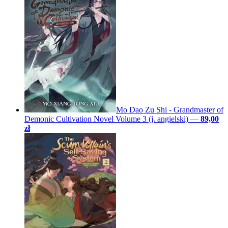
Mo Dao Zu Shi - Grandmaster of
Demonic Cultivation Novel Volume 3 (j. angielski)
—
89,00
zł