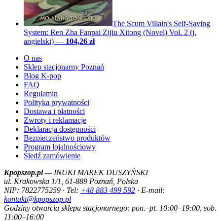
The Scum Villain's Self-Saving
System: Ren Zha Fanpai Zijiu Xitong (Novel) Vol. 2 (j.
angielski)
—
104,26 zł
O nas
Sklep stacjonarny Poznań
Blog K-pop
FAQ
Regulamin
Polityka prywatności
Dostawa i płatności
Zwroty i reklamacje
Deklaracja dostępności
Bezpieczeństwo produktów
Program lojalnościowy
Śledź zamówienie
Kpopszop.pl
— INUKI MAREK DUSZYŃSKI
ul. Krakowska 1/1, 61-889 Poznań, Polska
NIP: 7822775259 · Tel:
+48 883 499 592
· E-mail:
kontakt@kpopszop.pl
Godziny otwarcia sklepu stacjonarnego: pon.–pt. 10:00–19:00, sob.
11:00–16:00