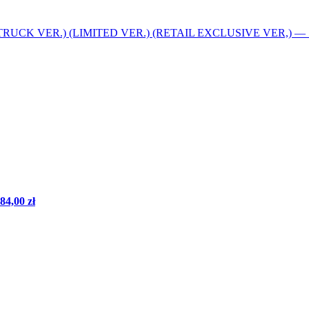
TRUCK VER.) (LIMITED VER.) (RETAIL EXCLUSIVE VER,)
—
84,00 zł