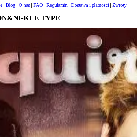
je
|
Blog
|
O nas
|
FAQ
|
Regulamin
|
Dostawa i płatności
|
Zwroty
ON&NI-KI E TYPE