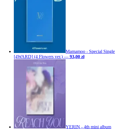
Mamamoo - Special Single
[4WARD] (4 Flowers ver.)
—
93,00 zł
YERIN - 4th mini album