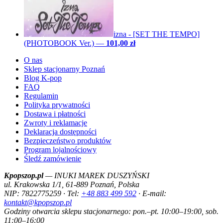
izna - [SET THE TEMPO]
(PHOTOBOOK Ver.)
—
101,00 zł
O nas
Sklep stacjonarny Poznań
Blog K-pop
FAQ
Regulamin
Polityka prywatności
Dostawa i płatności
Zwroty i reklamacje
Deklaracja dostępności
Bezpieczeństwo produktów
Program lojalnościowy
Śledź zamówienie
Kpopszop.pl
— INUKI MAREK DUSZYŃSKI
ul. Krakowska 1/1, 61-889 Poznań, Polska
NIP: 7822775259 · Tel:
+48 883 499 592
· E-mail:
kontakt@kpopszop.pl
Godziny otwarcia sklepu stacjonarnego: pon.–pt. 10:00–19:00, sob.
11:00–16:00