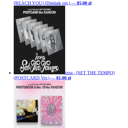
[REACH YOU] (Digipak ver.)
—
85,00 zł
izna - [SET THE TEMPO]
(POSTCARD Ver.)
—
81,00 zł