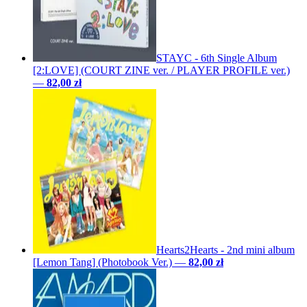
STAYC - 6th Single Album
[2:LOVE] (COURT ZINE ver. / PLAYER PROFILE ver.)
—
82,00 zł
Hearts2Hearts - 2nd mini album
[Lemon Tang] (Photobook Ver.)
—
82,00 zł