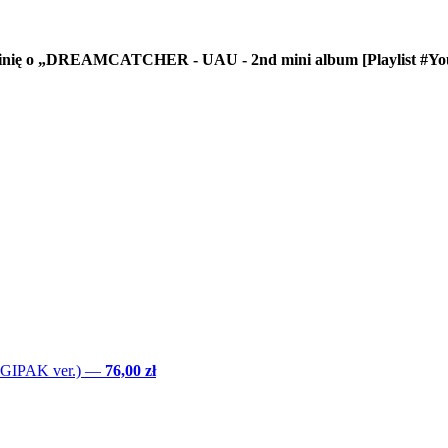
opinię o „DREAMCATCHER - UAU - 2nd mini album [Playlist #Your
GIPAK ver.)
—
76,00 zł