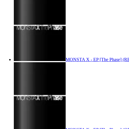
MONSTA X - EP [The Phase] (R