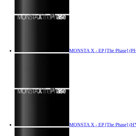
MONSTA X - EP [The Phase] (PH
MONSTA X - EP [The Phase] (H