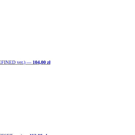
EFINED ver.)
—
104,00 zł