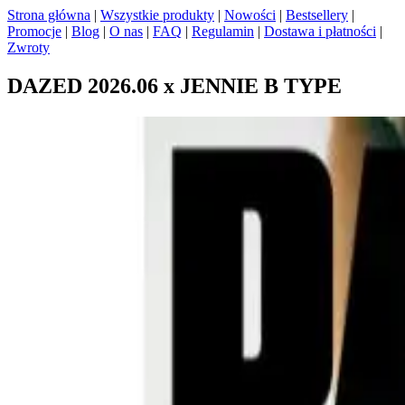
Strona główna
|
Wszystkie produkty
|
Nowości
|
Bestsellery
|
Promocje
|
Blog
|
O nas
|
FAQ
|
Regulamin
|
Dostawa i płatności
|
Zwroty
DAZED 2026.06 x JENNIE B TYPE