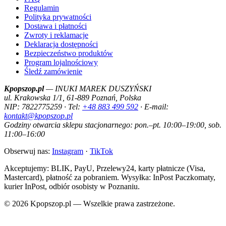
Regulamin
Polityka prywatności
Dostawa i płatności
Zwroty i reklamacje
Deklaracja dostępności
Bezpieczeństwo produktów
Program lojalnościowy
Śledź zamówienie
Kpopszop.pl
— INUKI MAREK DUSZYŃSKI
ul. Krakowska 1/1, 61-889 Poznań, Polska
NIP: 7822775259 · Tel:
+48 883 499 592
· E-mail:
kontakt@kpopszop.pl
Godziny otwarcia sklepu stacjonarnego: pon.–pt. 10:00–19:00, sob.
11:00–16:00
Obserwuj nas:
Instagram
·
TikTok
Akceptujemy: BLIK, PayU, Przelewy24, karty płatnicze (Visa,
Mastercard), płatność za pobraniem. Wysyłka: InPost Paczkomaty,
kurier InPost, odbiór osobisty w Poznaniu.
© 2026 Kpopszop.pl — Wszelkie prawa zastrzeżone.