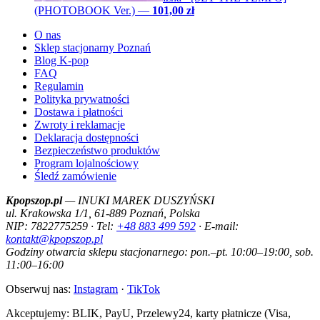
(PHOTOBOOK Ver.)
—
101,00 zł
O nas
Sklep stacjonarny Poznań
Blog K-pop
FAQ
Regulamin
Polityka prywatności
Dostawa i płatności
Zwroty i reklamacje
Deklaracja dostępności
Bezpieczeństwo produktów
Program lojalnościowy
Śledź zamówienie
Kpopszop.pl
— INUKI MAREK DUSZYŃSKI
ul. Krakowska 1/1, 61-889 Poznań, Polska
NIP: 7822775259 · Tel:
+48 883 499 592
· E-mail:
kontakt@kpopszop.pl
Godziny otwarcia sklepu stacjonarnego: pon.–pt. 10:00–19:00, sob.
11:00–16:00
Obserwuj nas:
Instagram
·
TikTok
Akceptujemy: BLIK, PayU, Przelewy24, karty płatnicze (Visa,