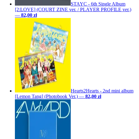
STAYC - 6th Single Album
[2:LOVE] (COURT ZINE ver. / PLAYER PROFILE ver.)
—
82,00 zł
Hearts2Hearts - 2nd mini album
[Lemon Tang] (Photobook Ver.)
—
82,00 zł