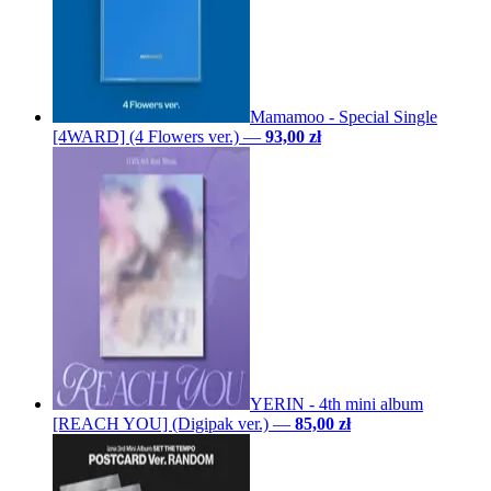
Mamamoo - Special Single
[4WARD] (4 Flowers ver.)
—
93,00 zł
YERIN - 4th mini album
[REACH YOU] (Digipak ver.)
—
85,00 zł