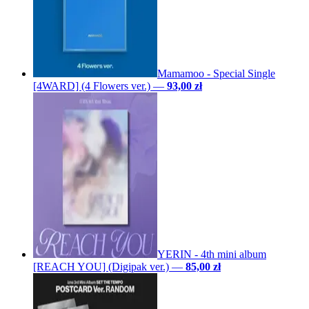
Mamamoo - Special Single
[4WARD] (4 Flowers ver.)
—
93,00 zł
YERIN - 4th mini album
[REACH YOU] (Digipak ver.)
—
85,00 zł