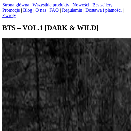
Strona główna
|
Wszystkie produkty
|
Nowości
|
Bestsellery
|
Promocje
|
Blog
|
O nas
|
FAQ
|
Regulamin
|
Dostawa i płatności
|
Zwroty
BTS – VOL.1 [DARK & WILD]