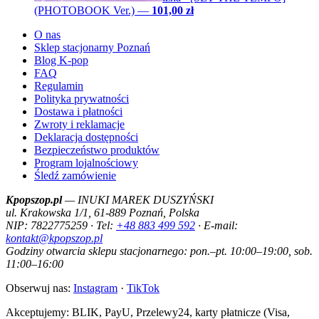
(PHOTOBOOK Ver.)
—
101,00 zł
O nas
Sklep stacjonarny Poznań
Blog K-pop
FAQ
Regulamin
Polityka prywatności
Dostawa i płatności
Zwroty i reklamacje
Deklaracja dostępności
Bezpieczeństwo produktów
Program lojalnościowy
Śledź zamówienie
Kpopszop.pl
— INUKI MAREK DUSZYŃSKI
ul. Krakowska 1/1, 61-889 Poznań, Polska
NIP: 7822775259 · Tel:
+48 883 499 592
· E-mail:
kontakt@kpopszop.pl
Godziny otwarcia sklepu stacjonarnego: pon.–pt. 10:00–19:00, sob.
11:00–16:00
Obserwuj nas:
Instagram
·
TikTok
Akceptujemy: BLIK, PayU, Przelewy24, karty płatnicze (Visa,