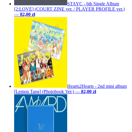
STAYC - 6th Single Album
[2:LOVE] (COURT ZINE ver. / PLAYER PROFILE ver.)
—
82,00 zł
Hearts2Hearts - 2nd mini album
[Lemon Tang] (Photobook Ver.)
—
82,00 zł