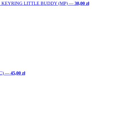
 KEYRING LITTLE BUDDY (MP)
—
30,00 zł
C)
—
45,00 zł