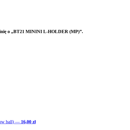
 opinię o „BT21 MININI L-HOLDER (MP)”.
w ball)
—
16,00 zł