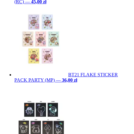
(RC)
—
45,00 zł
BT21 FLAKE STICKER
PACK PARTY (MP)
—
36,00 zł