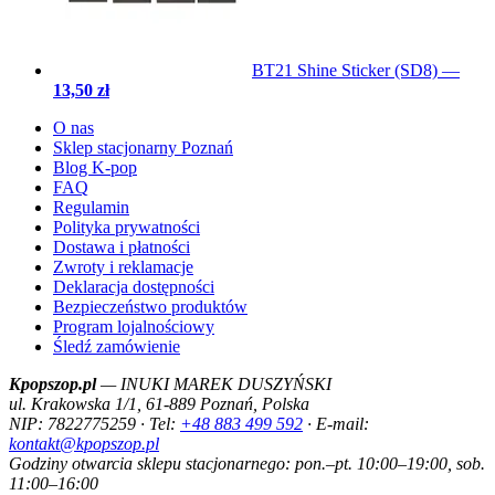
BT21 Shine Sticker (SD8)
—
13,50 zł
O nas
Sklep stacjonarny Poznań
Blog K-pop
FAQ
Regulamin
Polityka prywatności
Dostawa i płatności
Zwroty i reklamacje
Deklaracja dostępności
Bezpieczeństwo produktów
Program lojalnościowy
Śledź zamówienie
Kpopszop.pl
— INUKI MAREK DUSZYŃSKI
ul. Krakowska 1/1, 61-889 Poznań, Polska
NIP: 7822775259 · Tel:
+48 883 499 592
· E-mail:
kontakt@kpopszop.pl
Godziny otwarcia sklepu stacjonarnego: pon.–pt. 10:00–19:00, sob.
11:00–16:00