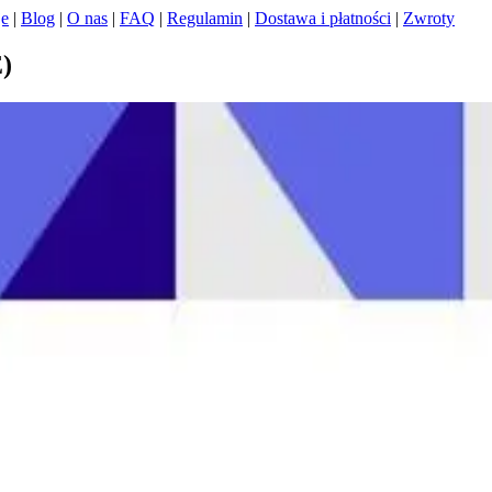
je
|
Blog
|
O nas
|
FAQ
|
Regulamin
|
Dostawa i płatności
|
Zwroty
)