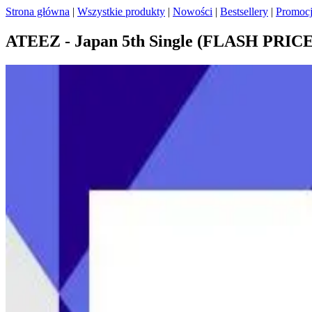
Strona główna
|
Wszystkie produkty
|
Nowości
|
Bestsellery
|
Promoc
ATEEZ - Japan 5th Single (FLASH PRICE