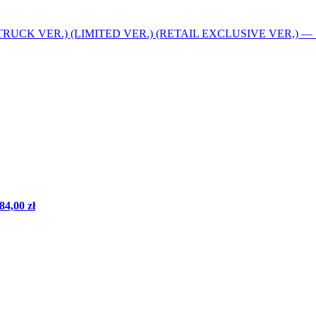
TRUCK VER.) (LIMITED VER.) (RETAIL EXCLUSIVE VER,)
—
84,00 zł