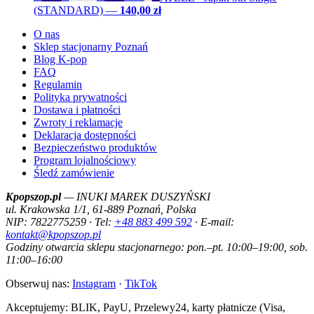
(STANDARD)
—
140,00 zł
O nas
Sklep stacjonarny Poznań
Blog K-pop
FAQ
Regulamin
Polityka prywatności
Dostawa i płatności
Zwroty i reklamacje
Deklaracja dostępności
Bezpieczeństwo produktów
Program lojalnościowy
Śledź zamówienie
Kpopszop.pl
— INUKI MAREK DUSZYŃSKI
ul. Krakowska 1/1, 61-889 Poznań, Polska
NIP: 7822775259 · Tel:
+48 883 499 592
· E-mail:
kontakt@kpopszop.pl
Godziny otwarcia sklepu stacjonarnego: pon.–pt. 10:00–19:00, sob.
11:00–16:00
Obserwuj nas:
Instagram
·
TikTok
Akceptujemy: BLIK, PayU, Przelewy24, karty płatnicze (Visa,