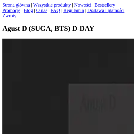
Strona główna
|
Wszystkie produkty
|
Nowości
|
Bestsellery
|
Promocje
|
Blog
|
O nas
|
FAQ
|
Regulamin
|
Dostawa i płatności
|
Zwroty
Agust D (SUGA, BTS) D-DAY