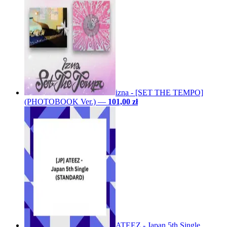
izna - [SET THE TEMPO]
(PHOTOBOOK Ver.)
—
101,00 zł
ATEEZ - Japan 5th Single