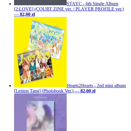
STAYC - 6th Single Album
[2:LOVE] (COURT ZINE ver. / PLAYER PROFILE ver.)
—
82,00 zł
Hearts2Hearts - 2nd mini album
[Lemon Tang] (Photobook Ver.)
—
82,00 zł