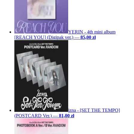
YERIN - 4th mini album
[REACH YOU] (Digipak ver.)
—
85,00 zł
izna - [SET THE TEMPO]
(POSTCARD Ver.)
—
81,00 zł