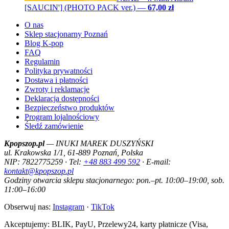
[SAUCIN'] (PHOTO PACK ver.)
—
67,00 zł
O nas
Sklep stacjonarny Poznań
Blog K-pop
FAQ
Regulamin
Polityka prywatności
Dostawa i płatności
Zwroty i reklamacje
Deklaracja dostępności
Bezpieczeństwo produktów
Program lojalnościowy
Śledź zamówienie
Kpopszop.pl
— INUKI MAREK DUSZYŃSKI
ul. Krakowska 1/1, 61-889 Poznań, Polska
NIP: 7822775259 · Tel:
+48 883 499 592
· E-mail:
kontakt@kpopszop.pl
Godziny otwarcia sklepu stacjonarnego: pon.–pt. 10:00–19:00, sob.
11:00–16:00
Obserwuj nas:
Instagram
·
TikTok
Akceptujemy: BLIK, PayU, Przelewy24, karty płatnicze (Visa,