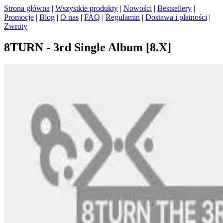
Strona główna
|
Wszystkie produkty
|
Nowości
|
Bestsellery
|
Promocje
|
Blog
|
O nas
|
FAQ
|
Regulamin
|
Dostawa i płatności
|
Zwroty
8TURN - 3rd Single Album [8.X]