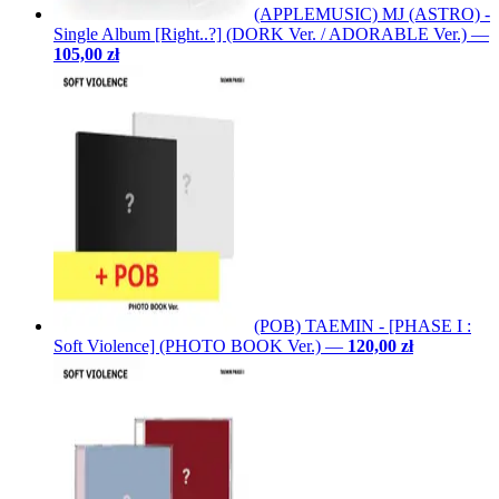
(APPLEMUSIC) MJ (ASTRO) -
Single Album [Right..?] (DORK Ver. / ADORABLE Ver.)
—
105,00 zł
(POB) TAEMIN - [PHASE I :
Soft Violence] (PHOTO BOOK Ver.)
—
120,00 zł