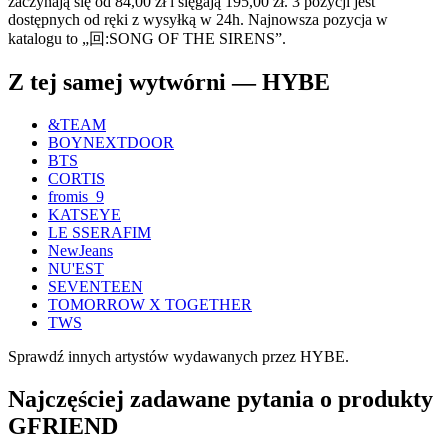
zaczynają się od 84,00 zł i sięgają 195,00 zł. 3 pozycji jest
dostępnych od ręki z wysyłką w 24h. Najnowsza pozycja w
katalogu to „回:SONG OF THE SIRENS”.
Z tej samej wytwórni — HYBE
&TEAM
BOYNEXTDOOR
BTS
CORTIS
fromis_9
KATSEYE
LE SSERAFIM
NewJeans
NU'EST
SEVENTEEN
TOMORROW X TOGETHER
TWS
Sprawdź innych artystów wydawanych przez HYBE.
Najczęściej zadawane pytania o produkty
GFRIEND