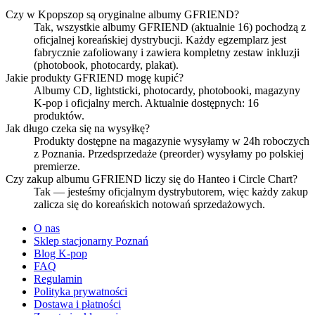
Czy w Kpopszop są oryginalne albumy GFRIEND?
Tak, wszystkie albumy GFRIEND (aktualnie 16) pochodzą z
oficjalnej koreańskiej dystrybucji. Każdy egzemplarz jest
fabrycznie zafoliowany i zawiera kompletny zestaw inkluzji
(photobook, photocardy, plakat).
Jakie produkty GFRIEND mogę kupić?
Albumy CD, lightsticki, photocardy, photobooki, magazyny
K-pop i oficjalny merch. Aktualnie dostępnych: 16
produktów.
Jak długo czeka się na wysyłkę?
Produkty dostępne na magazynie wysyłamy w 24h roboczych
z Poznania. Przedsprzedaże (preorder) wysyłamy po polskiej
premierze.
Czy zakup albumu GFRIEND liczy się do Hanteo i Circle Chart?
Tak — jesteśmy oficjalnym dystrybutorem, więc każdy zakup
zalicza się do koreańskich notowań sprzedażowych.
O nas
Sklep stacjonarny Poznań
Blog K-pop
FAQ
Regulamin
Polityka prywatności
Dostawa i płatności