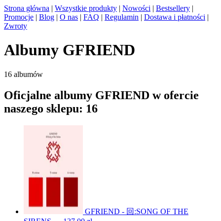
Strona główna
|
Wszystkie produkty
|
Nowości
|
Bestsellery
|
Promocje
|
Blog
|
O nas
|
FAQ
|
Regulamin
|
Dostawa i płatności
|
Zwroty
Albumy GFRIEND
16 albumów
Oficjalne albumy GFRIEND w ofercie
naszego sklepu: 16
GFRIEND - 回:SONG OF THE