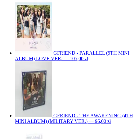
GFRIEND - PARALLEL (5TH MINI
ALBUM) LOVE VER. — 105,00 zł
GFRIEND - THE AWAKENING (4TH
MINI ALBUM) (MILITARY VER.) — 96,00 zł